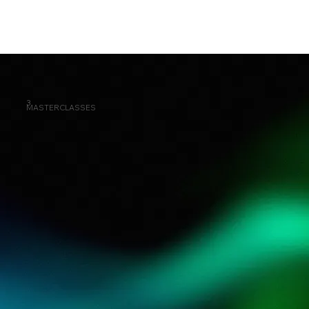
3
MASTERCLASSES
Estrategia e inversión tecnológica como motor de la banca digital
La clave para la transformación de las instituciones financieras a modelos “Openfinance” y “Neobanking”
IAG aplicada a la banca