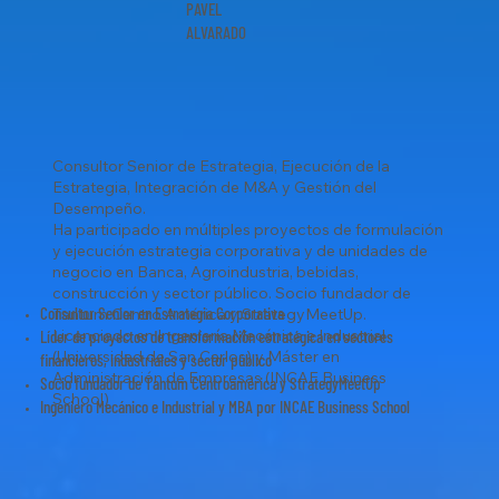
PAVEL
ALVARADO
Consultor Senior de Estrategia, Ejecución de la
Estrategia, Integración de M&A y Gestión del
Desempeño.
Ha participado en múltiples proyectos de formulación
y ejecución estrategia corporativa y de unidades de
negocio en Banca, Agroindustria, bebidas,
construcción y sector público. Socio fundador de
Consultor Senior en Estrategia Corporativa
Tantum Centro América y StrategyMeetUp.
Licenciado en Ingeniería Mecánica e Industrial
Líder de proyectos de transformación estratégica en sectores
(Universidad de San Carlos) y Máster en
financieros, industriales y sector público
Administración de Empresas (INCAE Business
Socio fundador de Tantum Centroamérica y StrategyMeetUp
School)
Ingeniero Mecánico e Industrial y MBA por INCAE Business School