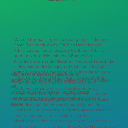
Marcelo Burman, argentino de origen y residente en
Costa Rica desde el año 2002, es Licenciado en
Administración de Empresas y Contador Público,
graduado en la Universidad de Buenos Aires,
Argentina, además de Master en Negocios Fintech de
la Universidad de Catalunya y Máster en Inteligencia
Artificial aplicada a negocios de la Universidad Isabel
Administrador de empresas y contador público
I. Se denomina a sí mismo como un “emprendedor
Ejecutivo y emprendedor en medios, eventos y plataformas digitales
serial”, habiendo iniciado distintos proyectos,
B2B
fundamentalmente en el sector de medios de
Experto en desarrollo de negocios y estrategia fintech
comunicación y negocios entre empresas, tanto en
Consultor y capacitador en inteligencia artificial aplicada a la
Argentina hasta el año 2002 y en América Central a
empresa
partir de dicho año. Hoy es Gerente General de
Connecta B2B, empresa de medios de comunicación,
eventos presenciales, virtuales e híbridos y
plataformas digitales con presencia en 8 países de
América Central y el Caribe y Director de Negocios de