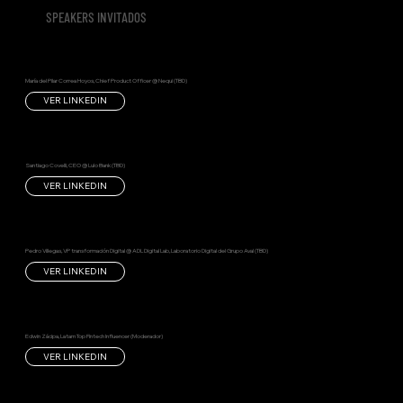
SPEAKERS INVITADOS
María del Pilar Correa Hoyos, Chief Product Officer @ Nequi (TBD)
VER LINKEDIN
Santiago Covelli, CEO @ Lulo Bank (TBD)
VER LINKEDIN
Pedro Villegas, VP transformación Digital @ ADL Digital Lab, Laboratorio Digital del Grupo Aval (TBD)
VER LINKEDIN
Edwin Zácipa, Latam Top Fintech Influencer (Moderador)
VER LINKEDIN