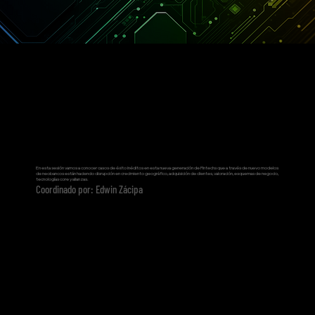
En esta sesión vamos a conocer casos de éxito inéditos en esta nueva generación de Fintechs que a través de nuevo modelos
de neobancos están haciendo disrupción en crecimiento geográfico, adquisición de clientes, valoración, esquemas de negocio,
tecnologías core y alianzas.
Coordinado por: Edwin Zácipa