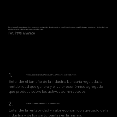
En esta sesión se analizarán los modelos de rentabilidad de la industria en el país, los drivers de creación de valor en la banca a nivel global y los
modelos de rentabilidad para la industria bancaria.
Por: Pavel Alvarado
1.
MODELO DE RENTABILIDAD INDUSTRIA BANCARIA EN COSTA RICA:
Entender el tamaño de la industria bancaria regulada, la
rentabilidad que genera y el valor económico agregado
que produce sobre los activos administrados
2.
NIVELES DE RENTABILIDAD Y EVA INDUSTRIA:
Entender la rentabilidad y valor económico agregado de la
industria y de los participantes en la misma.