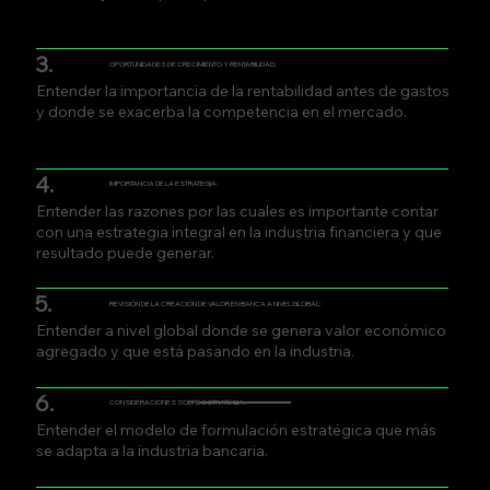
3.
OPORTUNIDADES DE CRECIMIENTO Y RENTABILIDAD:
Entender la importancia de la rentabilidad antes de gastos
y donde se exacerba la competencia en el mercado.
4.
IMPORTANCIA DE LA ESTRATEGIA:
Entender las razones por las cuales es importante contar
con una estrategia integral en la industria financiera y que
resultado puede generar.
5.
REVISIÓN DE LA CREACIÓN DE VALOR EN BANCA A NIVEL GLOBAL:
Entender a nivel global donde se genera valor económico
agregado y que está pasando en la industria.
6.
CONSIDERACIONES SOBRE ESTRATEGIA:
Entender el modelo de formulación estratégica que más
se adapta a la industria bancaria.